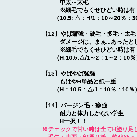
中太～太毛
※細毛でもくせひどい時は
（10.5: △：H/1：10～20％：3
【12】やば癖強・硬毛・多毛・太毛
ダメージは、まぁ...あったとし
​ ※細毛でもくせひどい
（H:10.5:△/1～2：1～2：10
【13】やばやば強強
もはやH単品と紙一
​ （H：10.5：△/1：10％：10％
【14】バージン毛・癖強
耐力と体力しかない
H一択！！
※チェックで甘い時は全てH塗り足し