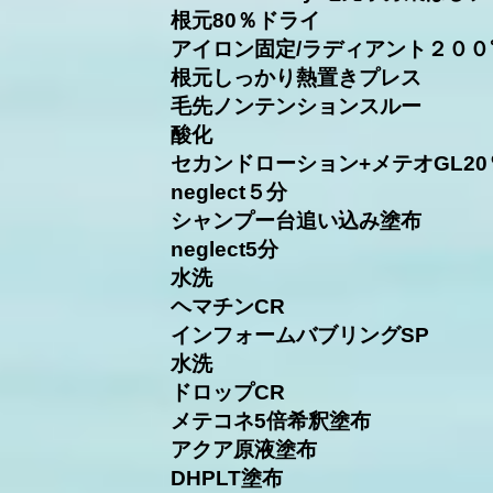
根元80％ドライ
アイロン固定/ラディアント２００
根元しっかり熱置きプレス
毛先ノンテンションスルー
酸化
セカンドローション+メテオGL2
neglect５分
シャンプー台追い込み塗布
neglect5分
水洗
ヘマチンCR
インフォームバブリングSP
​水洗
ドロップCR
メテコネ5倍希釈塗布
アクア原液塗布
DHPLT塗布