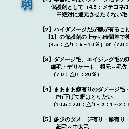
​弱
保護剤として（4.5：メテコネ/1：3
※絶対に還元させたくない毛
【2】ハイダメージだが癖が有るこ
【1】の保護剤の上から時間差で
（4.5：△/1：5～10％）or（7.0
【3】ダメージ毛、エイジング毛の
​ 細毛・デリケート 根元～毛先
（7.0：△/1：20％）
【4】まあまあ癖有りのダメージ毛
Ph下げて癖はとりたい
（10.5：7.0：△/1～2：1～2：
【5】多少のダメージ有り・癖有
細毛～中太毛