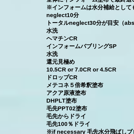
※インフォームは水分補給として
neglect10分
トータルneglect30分が目安（abso
水洗
ヘマチンCR
インフォームバブリングSP
水洗
​還元見極め
10.5CR or 7.0CR or 4.5CR
ドロップCR
メテコネ５倍希釈塗布
アクア原液塗布
DHPLT塗布
毛先PPT02塗布
毛先からドライ
毛先100％ドライ
※if necessary 毛先水分飛ばし