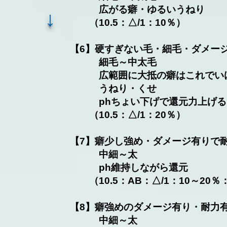
広がる癖・ゆるいうねり
​↓
（10.5：△/1：10％）
【6】硬すぎない毛・細毛・ダメー
細毛～中太毛
広範囲に大抵の癖はこれで
うねり・くせ
phちょい下げで還元力上
（10.5：△/1：20％）
【7】癖少し強め・ダメージ有り
​ 中細～太
ph維持しながら還元
（10.5：AB：△/1：10～20％：
【8】癖強めのダメージ有り・耐力
中細～太