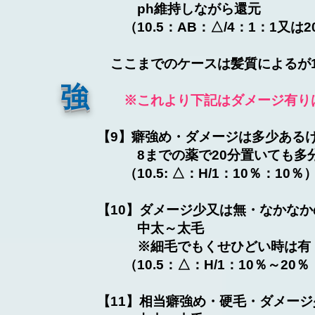
ph維持しながら還元
（10.5：AB：△/4：1：1又は2
​ ここまでのケースは髪質によるが
​強
​
※これより下記はダメージ有り
【9】癖強め・ダメージは多少あるけど
8までの薬で20分置いても多分
（10.5: △：H/1：10％：10％
【10】ダメージ少又は無・なかな
中太～太毛
※細毛でもくせひどい時は
（10.5：△：H/1：10％～20％
【11】相当癖強め・硬毛・ダメー